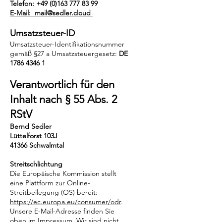
Telefon:
+49 (0)163 777 83 99
E-Mail: mail@sedler.cloud
Umsatzsteuer-ID
Umsatzsteuer-Identifikationsnummer
gemäß §27 a Umsatzsteuergesetz:
DE
1786 4346 1
Verantwortlich für den
Inhalt nach § 55 Abs. 2
RS
tV
Bernd Sedler
Lüttelforst 103J
41366 Schwalmtal
Streitschlichtung
Die Europäische Kommission stellt
eine Plattform zur Online-
Streitbeilegung (OS) bereit:
https://ec.europa.eu/consumer/odr
.
Unsere E-Mail-Adresse finden Sie
oben im Impressum. Wir sind nicht